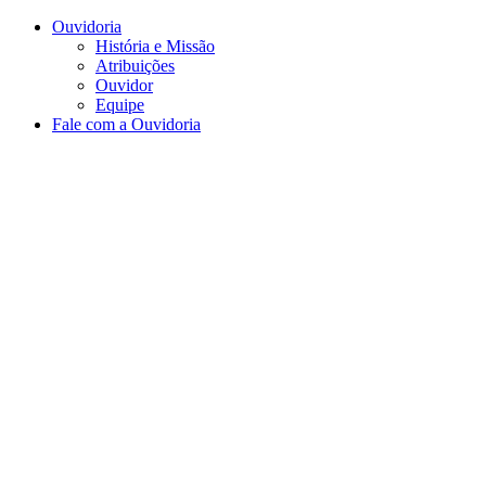
Conteúdo principal
Menu principal
Rodapé
Ouvidoria
História e Missão
Atribuições
Ouvidor
Equipe
Fale com a Ouvidoria
Aumentar fonte
Diminuir fonte