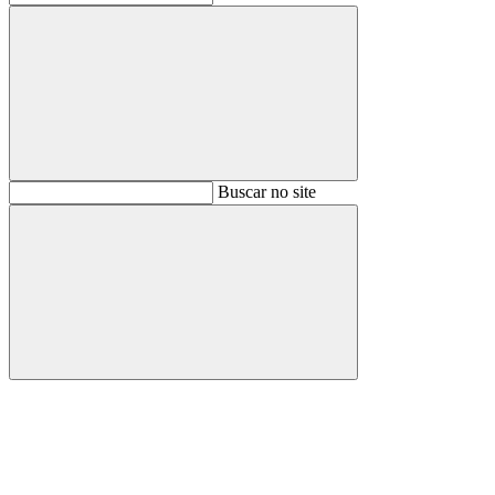
Buscar
Buscar no site
Buscar
Aumentar fonte