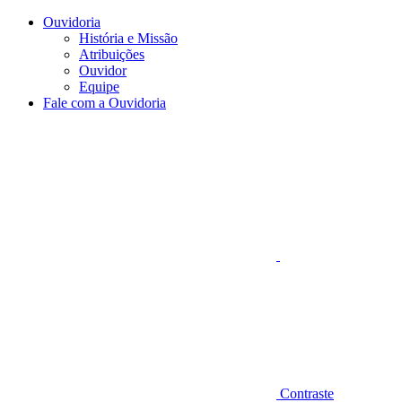
Conteúdo principal
Menu principal
Rodapé
Ouvidoria
História e Missão
Atribuições
Ouvidor
Equipe
Fale com a Ouvidoria
Aumentar fonte
Contraste