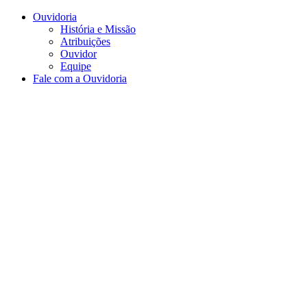
Conteúdo principal
Menu principal
Rodapé
Ouvidoria
História e Missão
Atribuições
Ouvidor
Equipe
Fale com a Ouvidoria
Aumentar fonte
Diminuir fonte