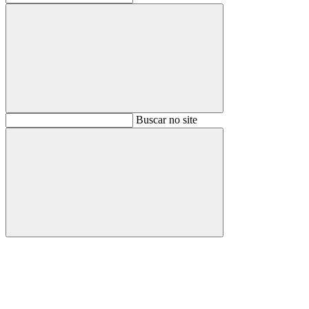
Buscar
Buscar no site
Buscar
Aumentar fonte