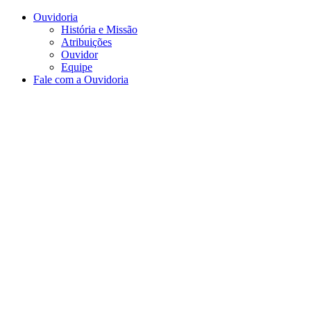
Conteúdo principal
Menu principal
Rodapé
Ouvidoria
História e Missão
Atribuições
Ouvidor
Equipe
Fale com a Ouvidoria
Aumentar fonte
Diminuir fonte