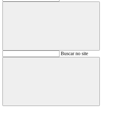
Buscar
Buscar no site
Buscar
Aumentar fonte