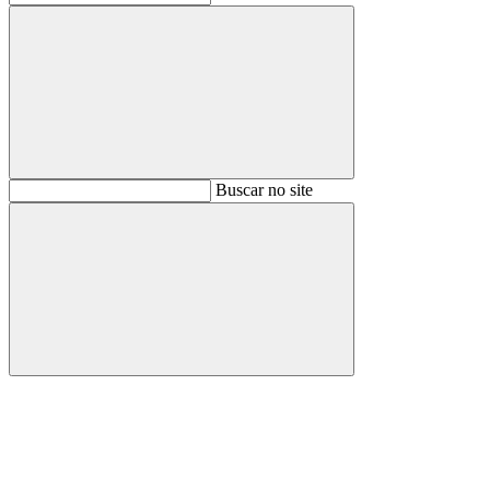
Buscar
Buscar no site
Buscar
Aumentar fonte