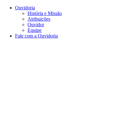
Conteúdo principal
Menu principal
Rodapé
Ouvidoria
História e Missão
Atribuições
Ouvidor
Equipe
Fale com a Ouvidoria
Aumentar fonte
Diminuir fonte