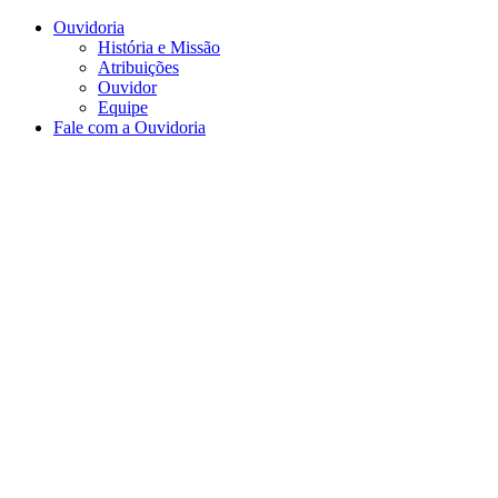
Conteúdo principal
Menu principal
Rodapé
Ouvidoria
História e Missão
Atribuições
Ouvidor
Equipe
Fale com a Ouvidoria
Aumentar fonte
Diminuir fonte