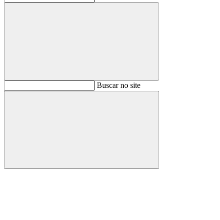
Buscar
Buscar no site
Buscar
Aumentar fonte