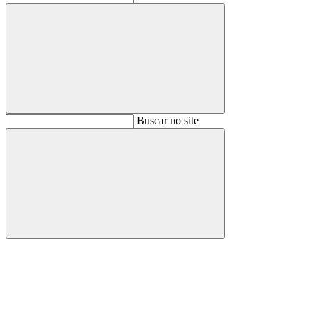
Buscar
Buscar no site
Buscar
Aumentar fonte