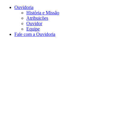
Conteúdo principal
Menu principal
Rodapé
Ouvidoria
História e Missão
Atribuições
Ouvidor
Equipe
Fale com a Ouvidoria
Aumentar fonte
Diminuir fonte