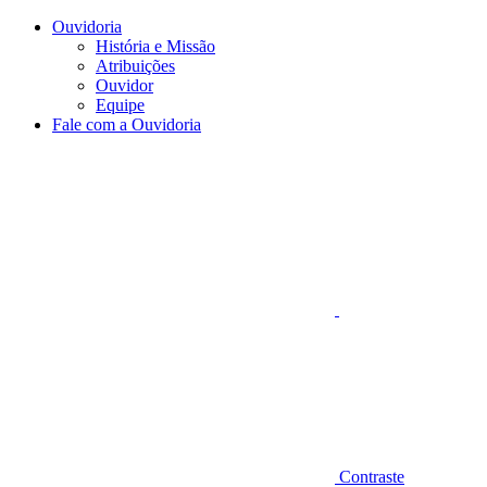
Conteúdo principal
Menu principal
Rodapé
Ouvidoria
História e Missão
Atribuições
Ouvidor
Equipe
Fale com a Ouvidoria
Aumentar fonte
Contraste