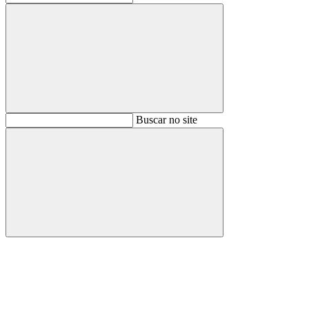
Buscar
Buscar no site
Buscar
Aumentar fonte