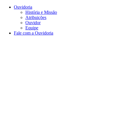
Conteúdo principal
Menu principal
Rodapé
Ouvidoria
História e Missão
Atribuições
Ouvidor
Equipe
Fale com a Ouvidoria
Aumentar fonte
Diminuir fonte