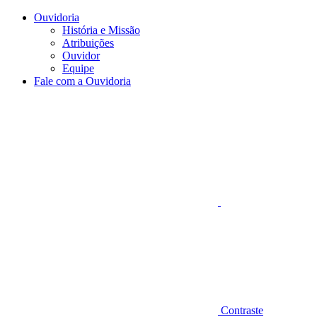
Conteúdo principal
Menu principal
Rodapé
Ouvidoria
História e Missão
Atribuições
Ouvidor
Equipe
Fale com a Ouvidoria
Aumentar fonte
Contraste