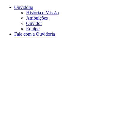
Conteúdo principal
Menu principal
Rodapé
Ouvidoria
História e Missão
Atribuições
Ouvidor
Equipe
Fale com a Ouvidoria
Aumentar fonte
Diminuir fonte