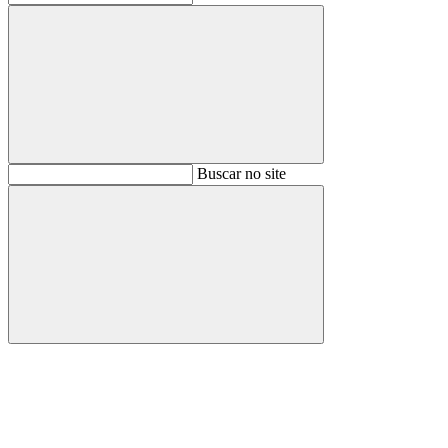
Buscar
Buscar no site
Buscar
Aumentar fonte