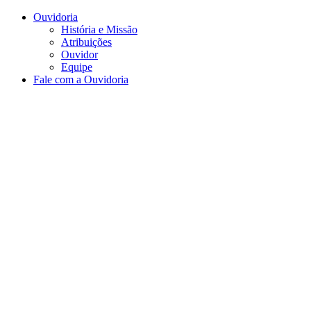
Conteúdo principal
Menu principal
Rodapé
Ouvidoria
História e Missão
Atribuições
Ouvidor
Equipe
Fale com a Ouvidoria
Aumentar fonte
Diminuir fonte