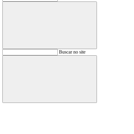
Buscar
Buscar no site
Buscar
Aumentar fonte