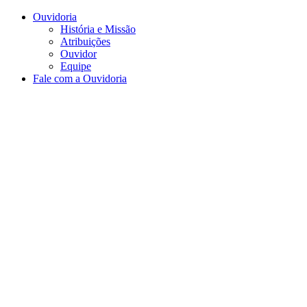
Conteúdo principal
Menu principal
Rodapé
Ouvidoria
História e Missão
Atribuições
Ouvidor
Equipe
Fale com a Ouvidoria
Aumentar fonte
Diminuir fonte