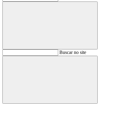
Buscar
Buscar no site
Buscar
Aumentar fonte