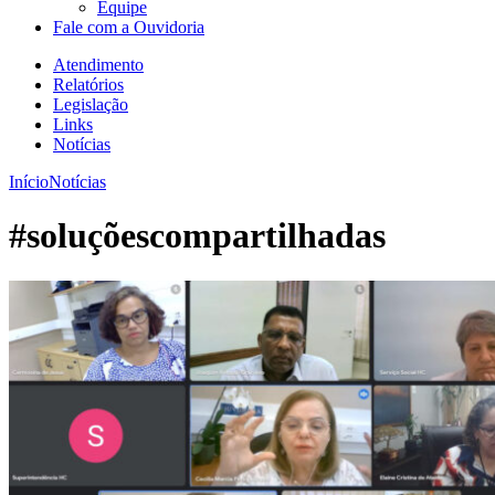
Equipe
Fale com a Ouvidoria
Atendimento
Relatórios
Legislação
Links
Notícias
Início
Notícias
#soluçõescompartilhadas