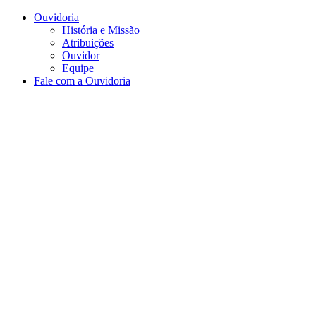
Conteúdo principal
Menu principal
Rodapé
Ouvidoria
História e Missão
Atribuições
Ouvidor
Equipe
Fale com a Ouvidoria
Aumentar fonte
Diminuir fonte