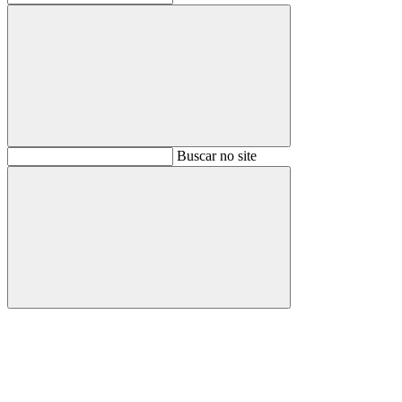
Buscar
Buscar no site
Buscar
Aumentar fonte